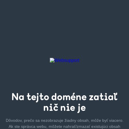
Na tejto
doméne zatiaľ
nič nie je
Dôvodov, prečo sa nezobrazuje žiadny obsah, môže byť
viacero.
Ak ste správca webu, môžete nahrať/zmazať
existujúci obsah